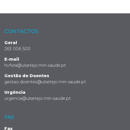
CONTACTOS
Geral
263 006 500
E-mail
hvfxira@ulsetejo.min-saude.pt
Gestão de Doentes
gestao.doentes@ulsetejo.min-saude.pt
Urgência
urgencia@ulsetejo.min-saude.pt
FAX
Fax