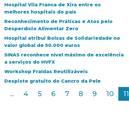
Hospital Vila Franca de Xira entre os
melhores hospitais do país
Reconhecimento de Práticas e Atos pelo
Desperdício Alimentar Zero
Hospital atribui Bolsas de Solidariedade no
valor global de 50.000 euros
SINAS reconhece nível máximo de excelência
a serviços do HVFX
Workshop Fraldas Reutilizáveis
Despiste gratuito do Cancro da Pele
2
...
4
5
6
7
8
9
10
11