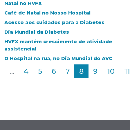
Natal no HVFX
Café de Natal no Nosso Hospital
Acesso aos cuidados para a Diabetes
Dia Mundial da Diabetes
HVFX mantém crescimento de atividade
assistencial
O Hospital na rua, no Dia Mundial do AVC
2
...
4
5
6
7
8
9
10
11