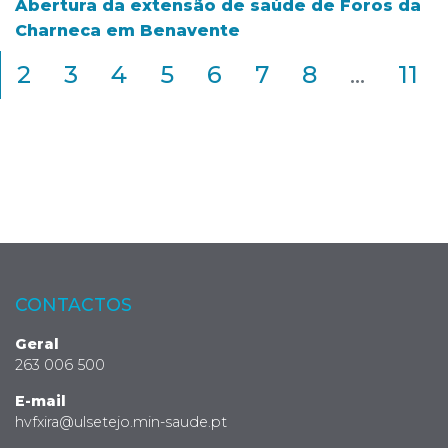
Abertura da extensão de saúde de Foros da
Charneca em Benavente
2
3
4
5
6
7
8
...
11
CONTACTOS
Geral
263 006 500
E-mail
hvfxira@ulsetejo.min-saude.pt