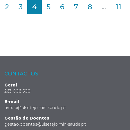
2
3
4
5
6
7
8
...
11
CONTACTOS
Geral
263 006 500
E-mail
hvfxira@ulsetejo.min-saude.pt
Gestão de Doentes
gestao.doentes@ulsetejo.min-saude.pt