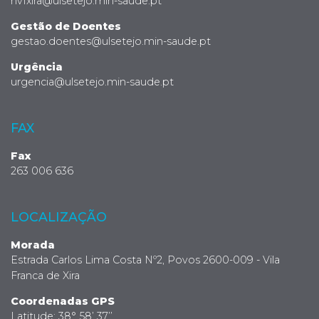
hvfxira@ulsetejo.min-saude.pt
Gestão de Doentes
gestao.doentes@ulsetejo.min-saude.pt
Urgência
urgencia@ulsetejo.min-saude.pt
FAX
Fax
263 006 636
LOCALIZAÇÃO
Morada
Estrada Carlos Lima Costa Nº2, Povos 2600-009 - Vila
Franca de Xira
Coordenadas GPS
Latitude: 38° 58’ 37’’