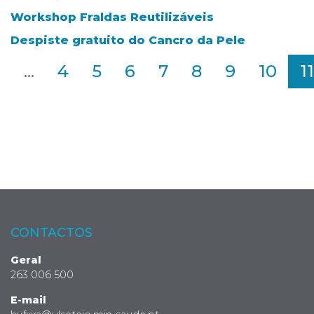
Workshop Fraldas Reutilizáveis
Despiste gratuito do Cancro da Pele
2
...
4
5
6
7
8
9
10
11
CONTACTOS
Geral
263 006 500
E-mail