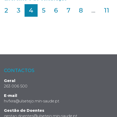
2
3
4
5
6
7
8
...
11
CONTACTOS
Geral
263 006 500
E-mail
hvfxira@ulsetejo.min-saude.pt
Gestão de Doentes
gestao.doentes@ulsetejo.min-saude.pt