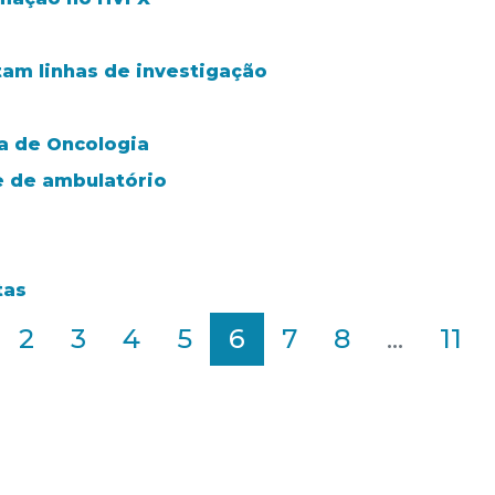
tam linhas de investigação
a de Oncologia
 de ambulatório
tas
2
3
4
5
6
7
8
...
11