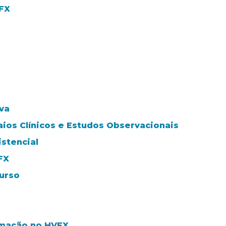
VFX
va
aios Clínicos e Estudos Observacionais
stencial
FX
urso
e
rmação no HVFX