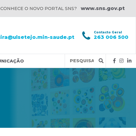
www.sns.gov.pt
 CONHECE O NOVO PORTAL SNS?
l
Contacto Geral
xira@ulsetejo.min-saude.pt
263 006 500
Query
UNICAÇÃO