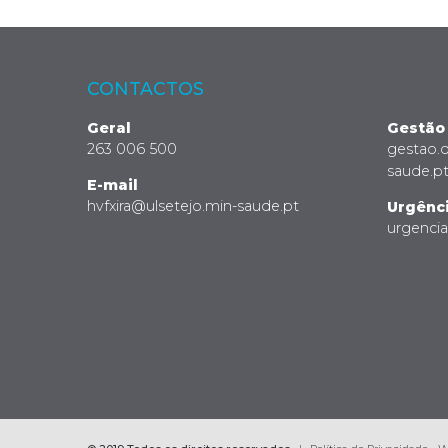
CONTACTOS
Geral
Gestão
263 006 500
gestao.
saude.p
E-mail
hvfxira@ulsetejo.min-saude.pt
Urgênc
urgenci