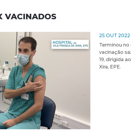
X VACINADOS
25 OUT 2022
Terminou no 
vacinação saz
19, dirigida a
Xira, EPE.