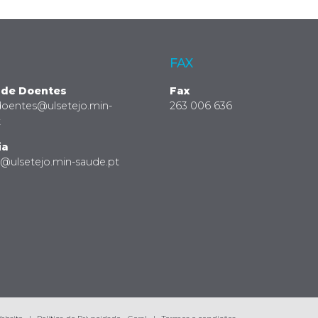
FAX
 de Doentes
Fax
doentes@ulsetejo.min-
263 006 636
t
ia
a@ulsetejo.min-saude.pt