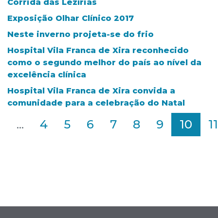
Corrida das Lezírias
Exposição Olhar Clínico 2017
Neste inverno projeta-se do frio
Hospital Vila Franca de Xira reconhecido
como o segundo melhor do país ao nível da
excelência clínica
Hospital Vila Franca de Xira convida a
comunidade para a celebração do Natal
2
...
4
5
6
7
8
9
10
11