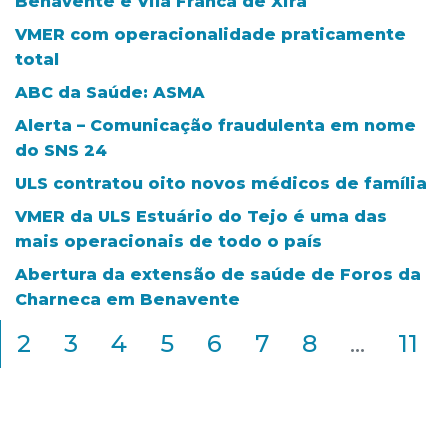
Benavente e Vila Franca de Xira
VMER com operacionalidade praticamente
total
ABC da Saúde: ASMA
Alerta – Comunicação fraudulenta em nome
do SNS 24
ULS contratou oito novos médicos de família
VMER da ULS Estuário do Tejo é uma das
mais operacionais de todo o país
Abertura da extensão de saúde de Foros da
Charneca em Benavente
2
3
4
5
6
7
8
...
11