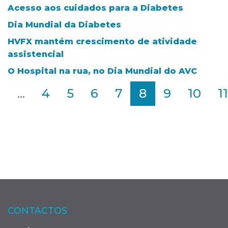
Acesso aos cuidados para a Diabetes
Dia Mundial da Diabetes
HVFX mantém crescimento de atividade
assistencial
O Hospital na rua, no Dia Mundial do AVC
2
...
4
5
6
7
8
9
10
11
CONTACTOS