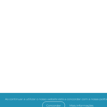
Ao continuar a utilizar o nosso website está a concordar com a nossa políti
Concordar
Mais informações