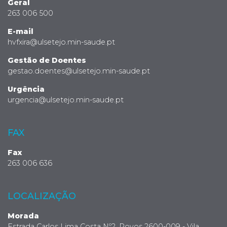
Geral
263 006 500
E-mail
hvfxira@ulsetejo.min-saude.pt
Gestão de Doentes
gestao.doentes@ulsetejo.min-saude.pt
Urgência
urgencia@ulsetejo.min-saude.pt
FAX
Fax
263 006 636
LOCALIZAÇÃO
Morada
Estrada Carlos Lima Costa Nº2, Povos 2600-009 - Vila