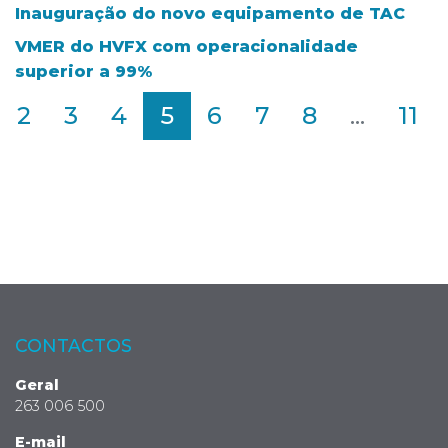
Inauguração do novo equipamento de TAC
VMER do HVFX com operacionalidade
superior a 99%
2
3
4
5
6
7
8
...
11
CONTACTOS
Geral
263 006 500
E-mail