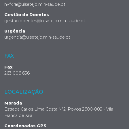
hvfxira@ulsetejo.min-saude.pt
Gestão de Doentes
gestao.doentes@ulsetejo.min-saude.pt
Urgência
urgencia@ulsetejo.min-saude.pt
FAX
Fax
263 006 636
LOCALIZAÇÃO
Morada
Estrada Carlos Lima Costa Nº2, Povos 2600-009 - Vila
Franca de Xira
Coordenadas GPS