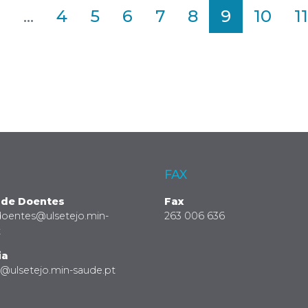
2
...
4
5
6
7
8
9
10
11
FAX
 de Doentes
Fax
doentes@ulsetejo.min-
263 006 636
t
ia
a@ulsetejo.min-saude.pt