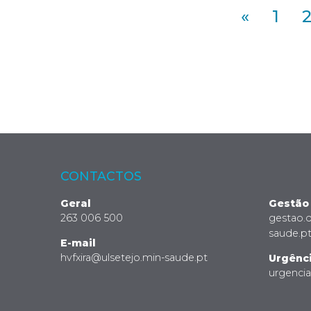
«
1
CONTACTOS
Geral
Gestão
263 006 500
gestao.
saude.p
E-mail
hvfxira@ulsetejo.min-saude.pt
Urgênc
urgenci