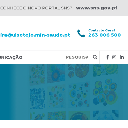
www.sns.gov.pt
 CONHECE O NOVO PORTAL SNS?
l
Contacto Geral
xira@ulsetejo.min-saude.pt
263 006 500
Query
UNICAÇÃO