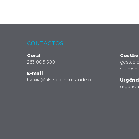
CONTACTOS
Geral
Gestão
263 006 500
gestao.
saude.p
E-mail
hvfxira@ulsetejo.min-saude.pt
Urgênc
urgenci