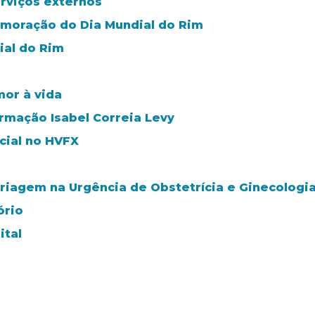
rviços externos
emoração do Dia Mundial do Rim
ial do Rim
mor à vida
rmação Isabel Correia Levy
cial no HVFX
riagem na Urgência de Obstetrícia e Ginecologi
ório
ital