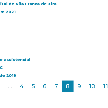
tal de Vila Franca de Xira
em 2021
 assistencial
VC
 de 2019
2
...
4
5
6
7
8
9
10
11