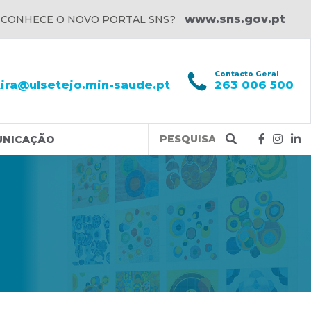
www.sns.gov.pt
 CONHECE O NOVO PORTAL SNS?
l
Contacto Geral
xira@ulsetejo.min-saude.pt
263 006 500
Query
UNICAÇÃO