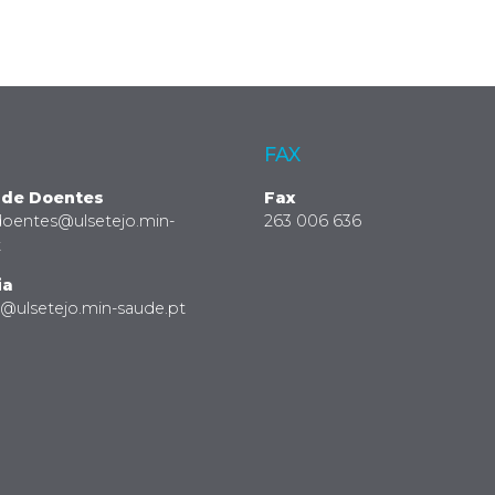
FAX
 de Doentes
Fax
doentes@ulsetejo.min-
263 006 636
t
ia
a@ulsetejo.min-saude.pt