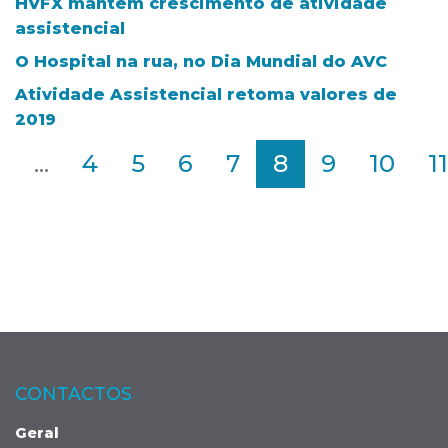
HVFX mantém crescimento de atividade
assistencial
O Hospital na rua, no Dia Mundial do AVC
Atividade Assistencial retoma valores de
2019
2
...
4
5
6
7
8
9
10
11
CONTACTOS
Geral