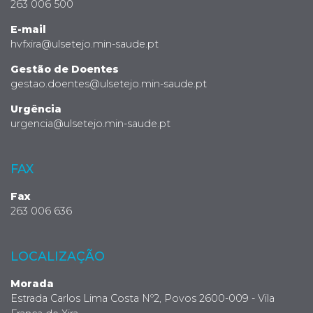
263 006 500
E-mail
hvfxira@ulsetejo.min-saude.pt
Gestão de Doentes
gestao.doentes@ulsetejo.min-saude.pt
Urgência
urgencia@ulsetejo.min-saude.pt
FAX
Fax
263 006 636
LOCALIZAÇÃO
Morada
Estrada Carlos Lima Costa Nº2, Povos 2600-009 - Vila