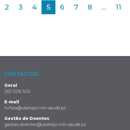
2
3
4
5
6
7
8
...
11
CONTACTOS
Geral
263 006 500
E-mail
hvfxira@ulsetejo.min-saude.pt
Gestão de Doentes
gestao.doentes@ulsetejo.min-saude.pt