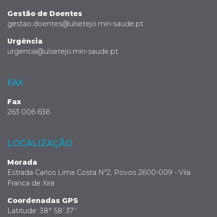
Gestão de Doentes
gestao.doentes@ulsetejo.min-saude.pt
Urgência
urgencia@ulsetejo.min-saude.pt
FAX
Fax
263 006 636
LOCALIZAÇÃO
Morada
Estrada Carlos Lima Costa Nº2, Povos 2600-009 - Vila
Franca de Xira
Coordenadas GPS
Latitude: 38° 58’ 37’’