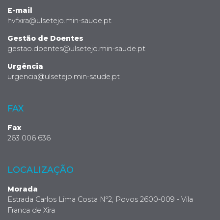
E-mail
hvfxira@ulsetejo.min-saude.pt
Gestão de Doentes
gestao.doentes@ulsetejo.min-saude.pt
Urgência
urgencia@ulsetejo.min-saude.pt
FAX
Fax
263 006 636
LOCALIZAÇÃO
Morada
Estrada Carlos Lima Costa Nº2, Povos 2600-009 - Vila
Franca de Xira