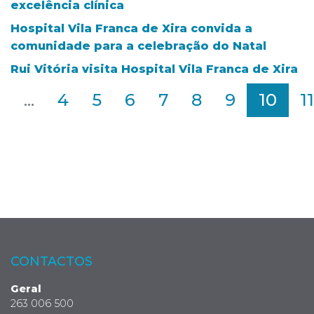
excelência clínica
Hospital Vila Franca de Xira convida a
comunidade para a celebração do Natal
Rui Vitória visita Hospital Vila Franca de Xira
2
...
4
5
6
7
8
9
10
11
CONTACTOS
Geral
263 006 500