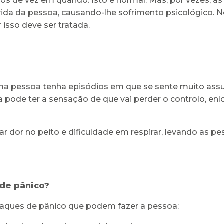
s de vez em quando. Isto é normal. Mas, por vezes, a
 vida da pessoa, causando-lhe sofrimento psicológico. N
isso deve ser tratada.
a pessoa tenha episódios em que se sente muito assu
 pode ter a sensação de que vai perder o controlo, enl
or no peito e dificuldade em respirar, levando as pe
 de pânico?
aques de pânico que podem fazer a pessoa: