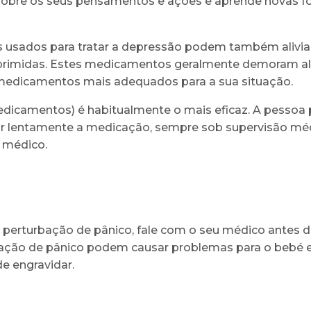
 sobre os seus pensamentos e ações e aprende novas f
sados para tratar a depressão podem também aliviar 
rimidas. Estes medicamentos geralmente demoram a
s medicamentos mais adequados para a sua situação.
edicamentos) é habitualmente o mais eficaz. A pesso
r lentamente a medicação, sempre sob supervisão méd
 médico.
 perturbação de pânico, fale com o seu médico antes d
ação de pânico podem causar problemas para o bebé e
e engravidar.