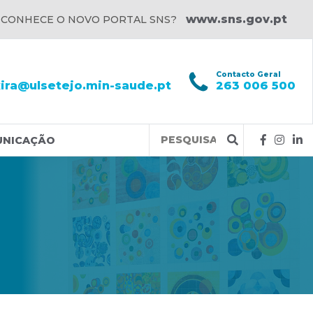
www.sns.gov.pt
 CONHECE O NOVO PORTAL SNS?
l
Contacto Geral
xira@ulsetejo.min-saude.pt
263 006 500
Query
UNICAÇÃO