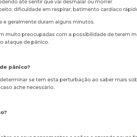
odendo até sentir que vai desmaiar ou morrer
 peito; dificuldade em respirar; batimento cardíaco rápi
e e geralmente duram alguns minutos.
m muito preocupadas com a possibilidade de terem m
 ataque de pânico.
 de pânico?
 determinar se tem esta perturbação ao saber mais so
caso ache necessário.
co?