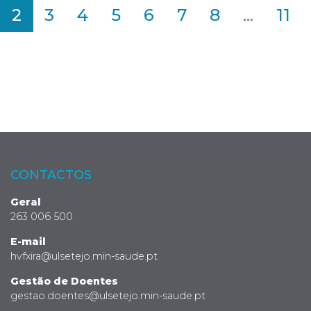
2
3
4
5
6
7
8
...
11
CONTACTOS
Geral
263 006 500
E-mail
hvfxira@ulsetejo.min-saude.pt
Gestão de Doentes
gestao.doentes@ulsetejo.min-saude.pt