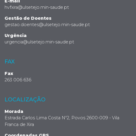
E-mail
hvfxira@ulsetejo.min-saude.pt
Gestão de Doentes
gestao.doentes@ulsetejo.min-saude.pt
Urgência
urgencia@ulsetejo.min-saude.pt
FAX
Fax
263 006 636
LOCALIZAÇÃO
Morada
Estrada Carlos Lima Costa Nº2, Povos 2600-009 - Vila
Franca de Xira
Coordenadas GPS