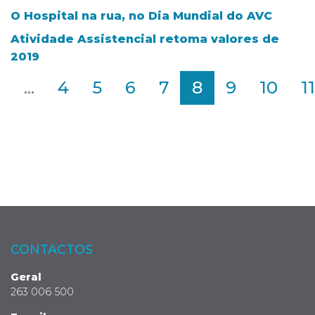
O Hospital na rua, no Dia Mundial do AVC
Atividade Assistencial retoma valores de
2019
2
...
4
5
6
7
8
9
10
11
CONTACTOS
Geral
263 006 500