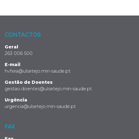
CONTACTOS
Geral
263 006 500
E-mail
hvfxira@ulsetejo.min-saude.pt
Gestão de Doentes
gestao.doentes@ulsetejo.min-saude.pt
Urgência
urgencia@ulsetejo.min-saude.pt
FAX
Fax