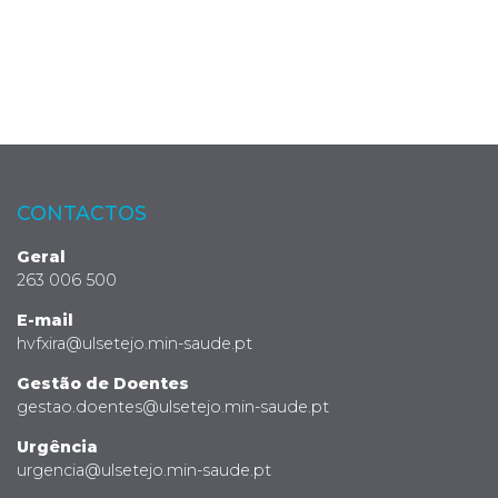
CONTACTOS
Geral
263 006 500
E-mail
hvfxira@ulsetejo.min-saude.pt
Gestão de Doentes
gestao.doentes@ulsetejo.min-saude.pt
Urgência
urgencia@ulsetejo.min-saude.pt