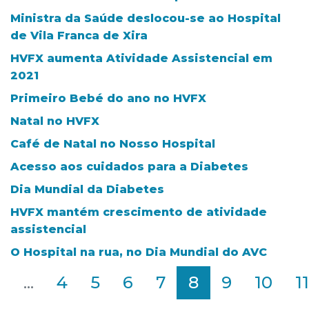
Ministra da Saúde deslocou-se ao Hospital
de Vila Franca de Xira
HVFX aumenta Atividade Assistencial em
2021
Primeiro Bebé do ano no HVFX
Natal no HVFX
Café de Natal no Nosso Hospital
Acesso aos cuidados para a Diabetes
Dia Mundial da Diabetes
HVFX mantém crescimento de atividade
assistencial
O Hospital na rua, no Dia Mundial do AVC
2
...
4
5
6
7
8
9
10
11