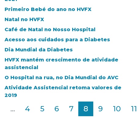
Primeiro Bebé do ano no HVFX
Natal no HVFX
Café de Natal no Nosso Hospital
Acesso aos cuidados para a Diabetes
Dia Mundial da Diabetes
HVFX mantém crescimento de atividade
assistencial
O Hospital na rua, no Dia Mundial do AVC
Atividade Assistencial retoma valores de
2019
2
...
4
5
6
7
8
9
10
11