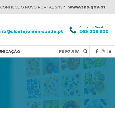
www.sns.gov.pt
 CONHECE O NOVO PORTAL SNS?
l
Contacto Geral
xira@ulsetejo.min-saude.pt
263 006 500
Query
UNICAÇÃO