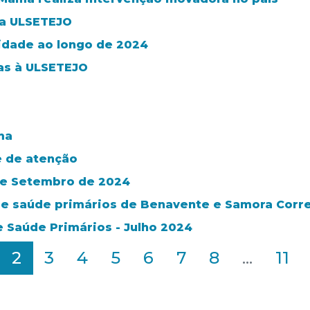
da ULSETEJO
idade ao longo de 2024
ras à ULSETEJO
ma
e de atenção
 de Setembro de 2024
de saúde primários de Benavente e Samora Corr
e Saúde Primários - Julho 2024
2
3
4
5
6
7
8
...
11