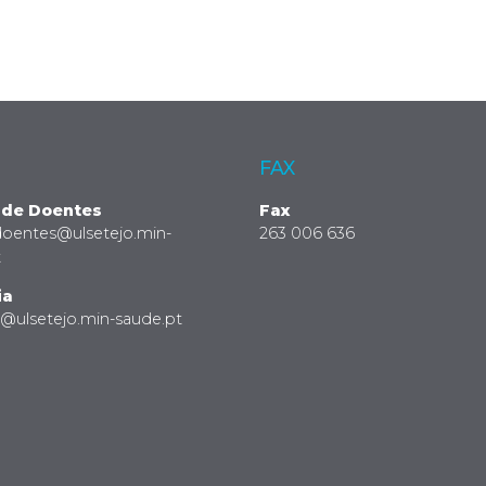
FAX
 de Doentes
Fax
doentes@ulsetejo.min-
263 006 636
t
ia
a@ulsetejo.min-saude.pt