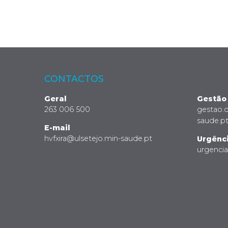
CONTACTOS
Geral
Gestão
263 006 500
gestao.
saude.p
E-mail
hvfxira@ulsetejo.min-saude.pt
Urgênc
urgenci