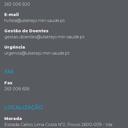
263 006 500
E-mail
hvfxira@ulsetejo.min-saude.pt
Gestão de Doentes
gestao.doentes@ulsetejo.min-saude.pt
Urgência
urgencia@ulsetejo.min-saude.pt
FAX
Fax
263 006 636
LOCALIZAÇÃO
Morada
Estrada Carlos Lima Costa Nº2, Povos 2600-009 - Vila