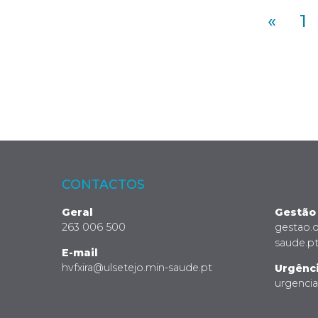
«
1
CONTACTOS
Geral
Gestão
263 006 500
gestao.
saude.p
E-mail
hvfxira@ulsetejo.min-saude.pt
Urgênc
urgenci