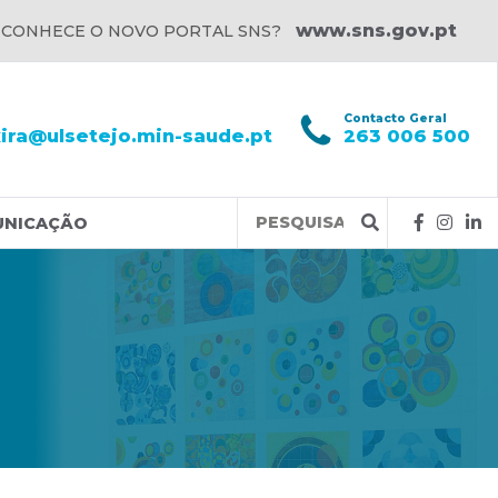
www.sns.gov.pt
 CONHECE O NOVO PORTAL SNS?
l
Contacto Geral
xira@ulsetejo.min-saude.pt
263 006 500
Query
UNICAÇÃO