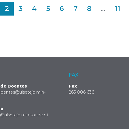
2
3
4
5
6
7
8
...
11
FAX
 de Doentes
Fax
doentes@ulsetejo.min-
263 006 636
t
ia
a@ulsetejo.min-saude.pt