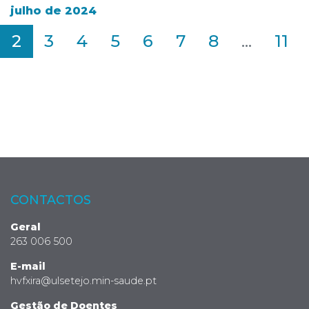
julho de 2024
2
3
4
5
6
7
8
...
11
CONTACTOS
Geral
263 006 500
E-mail
hvfxira@ulsetejo.min-saude.pt
Gestão de Doentes