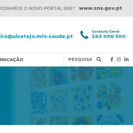
www.sns.gov.pt
 CONHECE O NOVO PORTAL SNS?
l
Contacto Geral
xira@ulsetejo.min-saude.pt
263 006 500
Query
UNICAÇÃO