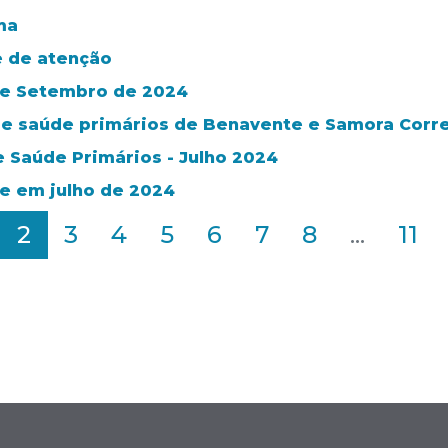
ma
e de atenção
 de Setembro de 2024
de saúde primários de Benavente e Samora Corr
e Saúde Primários - Julho 2024
e em julho de 2024
2
3
4
5
6
7
8
...
11