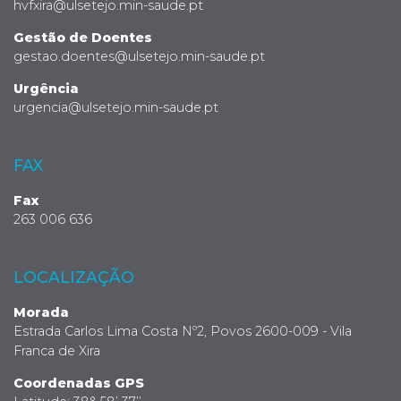
hvfxira@ulsetejo.min-saude.pt
Gestão de Doentes
gestao.doentes@ulsetejo.min-saude.pt
Urgência
urgencia@ulsetejo.min-saude.pt
FAX
Fax
263 006 636
LOCALIZAÇÃO
Morada
Estrada Carlos Lima Costa Nº2, Povos 2600-009 - Vila
Franca de Xira
Coordenadas GPS