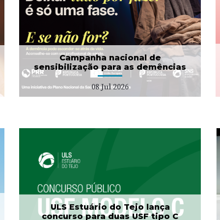
Campanha Dignidade
Menstrual
01 Jul 2026
Campanha nacional de
sensibilização para as demências
08 Jul 2026
Projeto "Bata Branca" no
Município da Azambuja
27 Jan 2026
ULS Estuário do Tejo lança
concurso para duas USF tipo C