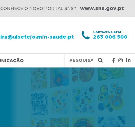
www.sns.gov.pt
 CONHECE O NOVO PORTAL SNS?
l
Contacto Geral
xira@ulsetejo.min-saude.pt
263 006 500
Query
UNICAÇÃO