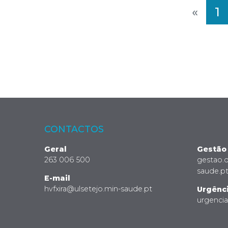
«
1
CONTACTOS
Geral
Gestão
263 006 500
gestao.
saude.p
E-mail
hvfxira@ulsetejo.min-saude.pt
Urgênc
urgenci