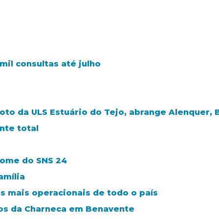
il consultas até julho
loto da ULS Estuário do Tejo, abrange Alenquer, 
te total
nome do SNS 24
amília
s mais operacionais de todo o país
ros da Charneca em Benavente