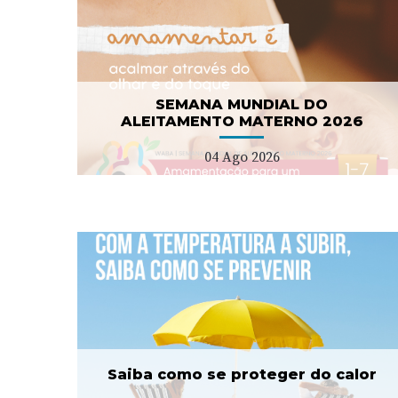
Campanha nacional de
NO
sensibilização para as
demências
08 Jul 2026
SEMANA MUNDIAL DO
ALEITAMENTO MATERNO 2026
04 Ago 2026
er
ULS Estuário do Tejo
lança concurso para duas
USF tipo C
11 Fev 2026
Saiba como se proteger do calor