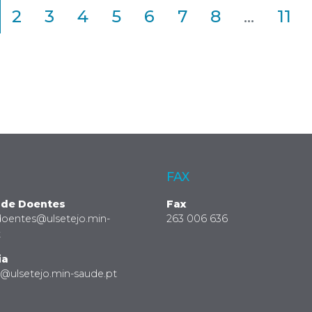
2
3
4
5
6
7
8
...
11
FAX
 de Doentes
Fax
doentes@ulsetejo.min-
263 006 636
t
ia
a@ulsetejo.min-saude.pt