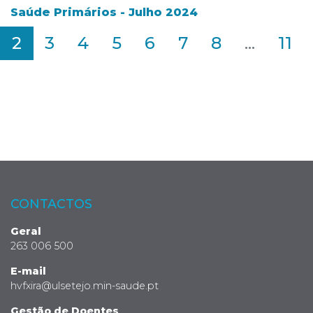
Saúde Primários - Julho 2024
2
3
4
5
6
7
8
...
11
CONTACTOS
Geral
263 006 500
E-mail
hvfxira@ulsetejo.min-saude.pt
Gestão de Doentes