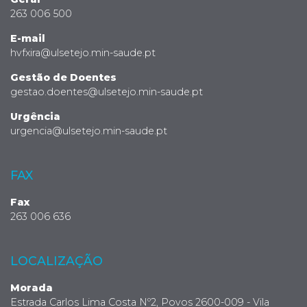
263 006 500
E-mail
hvfxira@ulsetejo.min-saude.pt
Gestão de Doentes
gestao.doentes@ulsetejo.min-saude.pt
Urgência
urgencia@ulsetejo.min-saude.pt
FAX
Fax
263 006 636
LOCALIZAÇÃO
Morada
Estrada Carlos Lima Costa Nº2, Povos 2600-009 - Vila