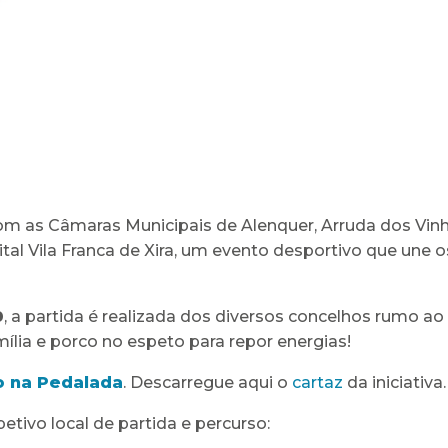
 com as Câmaras Municipais de Alenquer, Arruda dos Vin
al Vila Franca de Xira, um evento desportivo que une os
0
, a partida é realizada dos diversos concelhos rumo a
ília e porco no espeto para repor energias!
 na Peda​lada
. Descarregue aqui o
cartaz
da iniciativa.
etivo local de partida e percurso: