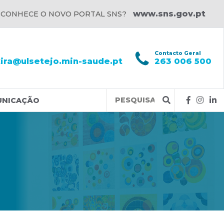
www.sns.gov.pt
 CONHECE O NOVO PORTAL SNS?
l
Contacto Geral
xira@ulsetejo.min-saude.pt
263 006 500
Query
UNICAÇÃO