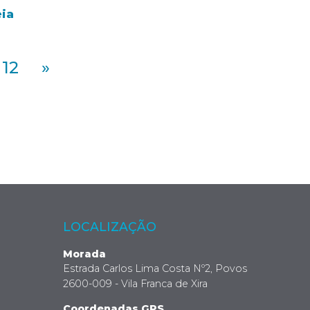
eia
12
»
LOCALIZAÇÃO
Morada
Estrada Carlos Lima Costa Nº2, Povos
2600-009 - Vila Franca de Xira
Coordenadas GPS