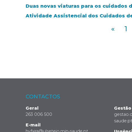
Duas novas viaturas para os cuidados 
Atividade Assistencial dos Cuidados d
«
1
CONTACTOS
Geral
Gestão
263 006 500
gestao.
saude.p
E-mail
hvfxira@ulsetejo.min-saude.pt
Urgênc