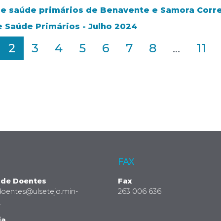
de saúde primários de Benavente e Samora Corr
e Saúde Primários - Julho 2024
2
3
4
5
6
7
8
...
11
FAX
 de Doentes
Fax
doentes@ulsetejo.min-
263 006 636
t
ia