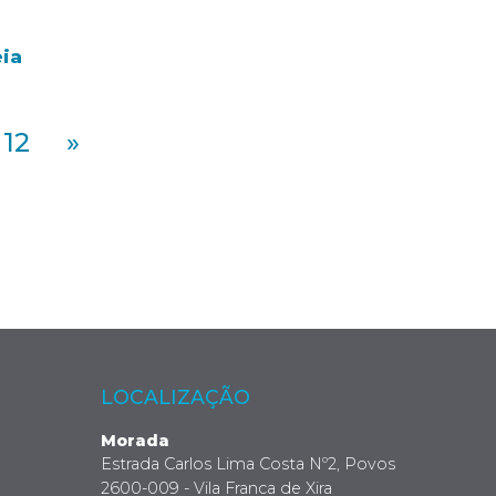
eia
12
»
LOCALIZAÇÃO
Morada
Estrada Carlos Lima Costa Nº2, Povos
2600-009 - Vila Franca de Xira