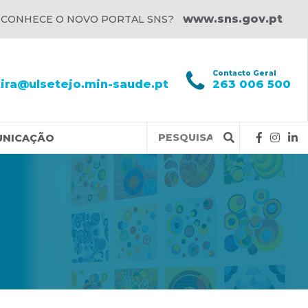
www.sns.gov.pt
 CONHECE O NOVO PORTAL SNS?
l
Contacto Geral
xira@ulsetejo.min-saude.pt
263 006 500
Query
UNICAÇÃO