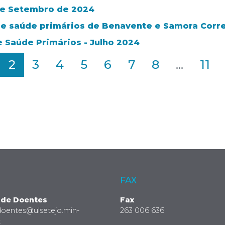
 de Setembro de 2024
de saúde primários de Benavente e Samora Corr
e Saúde Primários - Julho 2024
2
3
4
5
6
7
8
...
11
FAX
 de Doentes
Fax
doentes@ulsetejo.min-
263 006 636
t