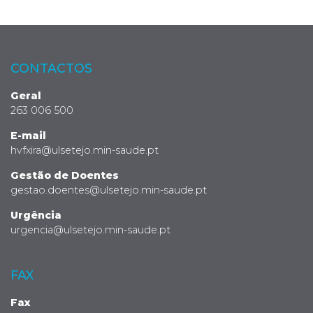
CONTACTOS
Geral
263 006 500
E-mail
hvfxira@ulsetejo.min-saude.pt
Gestão de Doentes
gestao.doentes@ulsetejo.min-saude.pt
Urgência
urgencia@ulsetejo.min-saude.pt
FAX
Fax